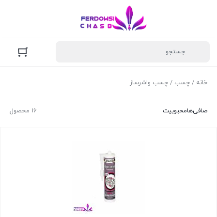
خانه
/
چسب
/ چسب واشرساز
صافی‌ها
محبوبیت
16 محصول