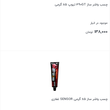
چسب واشر ساز 390GT تیوپ 85 گرمی
موجود در انبار
138,000
تومان
بستن
چسب واشر ساز 85 گرمی SENSOR غفاری