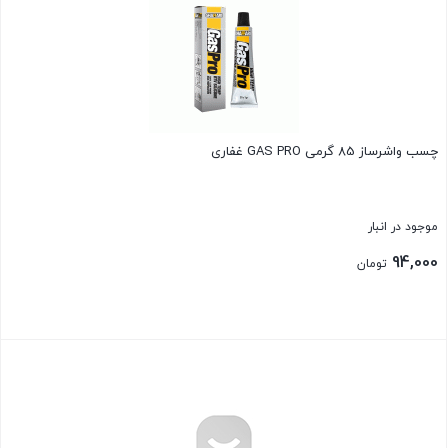
چسب واشرساز 85 گرمی GAS PRO غفاری
موجود در انبار
94,000
تومان
بستن