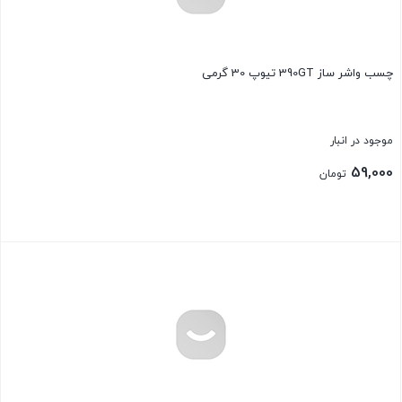
چسب واشر ساز 390GT تیوپ 30 گرمی
موجود در انبار
59,000
تومان
بستن