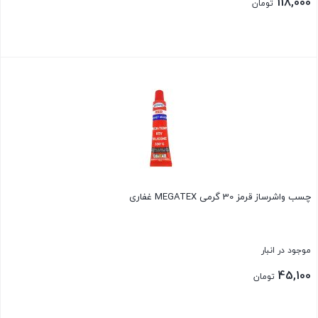
118,000
تومان
بستن
چسب واشرساز قرمز 30 گرمی MEGATEX غفاری
موجود در انبار
45,100
تومان