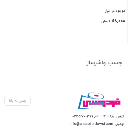
موجود در انبار
118,000
تومان
بستن
چسب واشرساز
رفتن به بالا
تلفن
09121940188
,
02166760321
ایمیل
info@chasbferdowsi.com