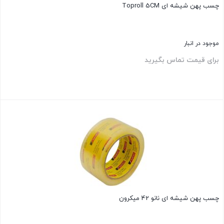
چسب پهن شیشه ای Toproll 5CM
موجود در انبار
برای قیمت تماس بگیرید
بستن
چسب پهن شیشه ای نانو 42 میکرون