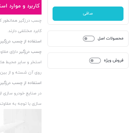
قیمت
قيمت
دوپلی کالر
57
کاربرد و موارد اس
صافی
رازی
15
چسب درزگیر همانطور که 
زتکس - Zettex
کابرد مختلفی دارند.
22
محصولات اصل
استفاده از چسب درزگیر
سلسیل
51
چسب درزگیر
دارای مقاو
سودال
1
فروش ویژه
استخر و سایر محیط های 
سیستا-sista
6
روی آن شسته و از بین 
استفاده از چسب درزگیر
سینا
27
در صنایع خودرو سازی از
شمال shomal
2
سازی با توجه به مقاوتش
غفاری
93
فورس
6