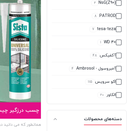
NsG(Z90)
2
PATROD
8
tesa-teza
7
WD 40
1
آکفیکس
48
آمبروسول - Ambrosol
4
اکو سرویس
115
الکاور
20
اوتوست
0
چسب درزگیر چی
دسته‌های محصولات
اوهو
4
همانطور که می دانید د