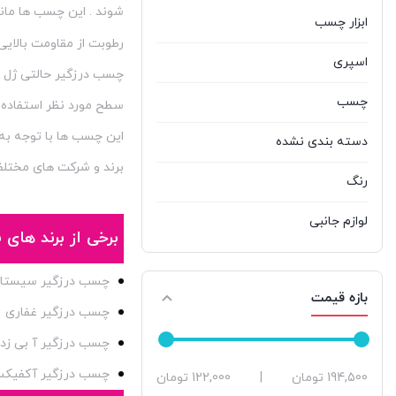
برند ok
51
شوند . این چسب ها مانند
ابزار چسب
رطوبت از مقاومت بالایی
بل
6
اسپری
چسب درزگیر حالتی ژل ما
پارس
1
چسب
سطح مورد نظر استفاده ن
پروسول آلمان
3
این چسب ها با توجه به 
دسته بندی نشده
برند و شرکت های مختل
ترک استار
16
رنگ
جانسون
6
لوازم جانبی
برخی از برند های
جلاسنج
8
چسب درزگیر سیستا
جی بی ولد JB WELD
0
بازه قیمت
چسب درزگیر غفاری
چسب جی بی ولد
1
چسب درزگیر آ بی زد
دربی
24
چسب درزگیر آکفیک
حداقل
حداكثر
194,500 تومان
|
122,000 تومان