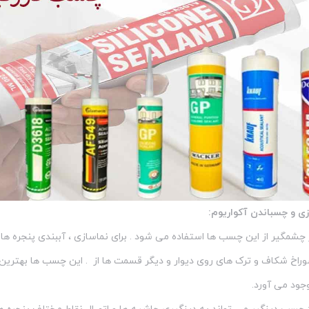
زی و چسباندن آکواریوم:
چشمگیر از این چسب ها استفاده می شود . برای نماسازی ، آببندی پنجره ها
وراخ شکاف و ترک های روی دیوار و دیگر قسمت ها از . این چسب ها بهترین
وجود می آورد.