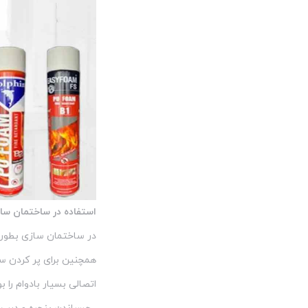
کاسپین
23
لازیو
12
لاکتایت-loctite
10
لاکسیل
50
ماتادو
0
ماتیسا
2
میتراپل
1
استفاده در ساختمان سا
نانو
17
در ساختمان سازی بطور 
هل Hell
20
همچنین برای پر کردن س
اتصالی بسیار بادوام را ب
هومان
38