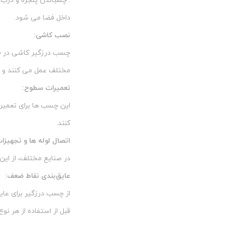
. چسباندن پنجره و درب:
ولگا - Volga Color
23
داخل فضا می شود.
ویکرز
2
نصب کاشی:
چسب درزگیر کاشی در فر
ویکن / weicon
9
مختلف عمل می کنند و هم
تعمیرات سطوح:
این چسب ها برای تعمیر 
کنند.
اتصال لوله ها و تجهیزا
در صنایع مختلف، از این
عایق‌بندی نقاط ضعف:
از چسب درزگیر برای عای
قبل از استفاده از هر ن