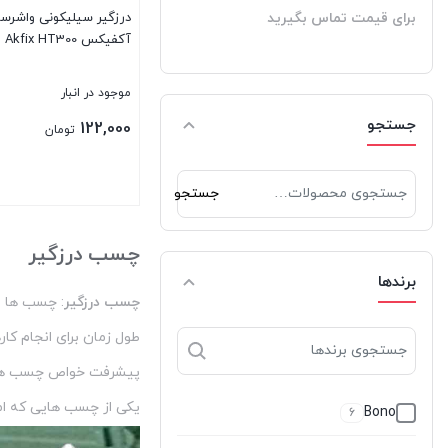
برای قیمت تماس بگیرید
درزگیر سیلیکونی واشرسا
آکفیکس Akfix HT300
موجود در انبار
جستجو
122,000
تومان
جستجو
جستجو
برای:
بستن
چسب درزگیر
برندها
چسب درزگیر
: چسب ها م
طول زمان برای انجام کا
پیشرفت خواص چسب ها ، 
یکی از چسب هایی که امر
Bono
6