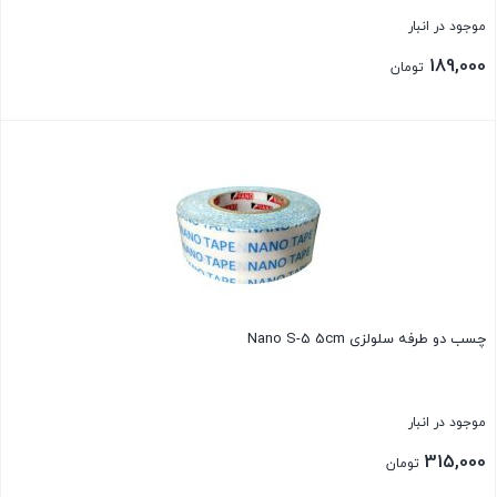
موجود در انبار
189,000
تومان
بستن
چسب دو طرفه سلولزی Nano S-5 5cm
موجود در انبار
315,000
تومان