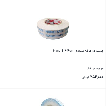
بستن
چسب دو طرفه سلولزی Nano S-4 4cm
موجود در انبار
252,000
تومان
بستن