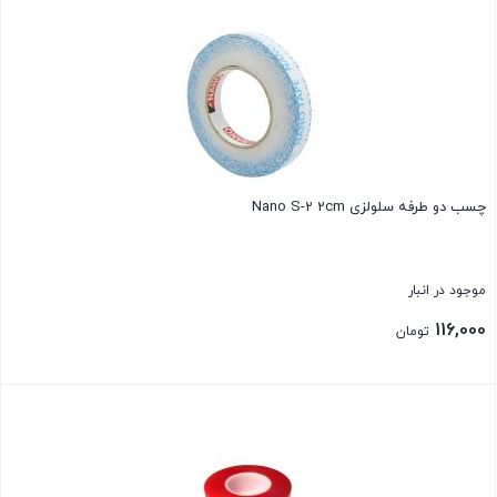
بستن
چسب دو طرفه سلولزی Nano S-2 2cm
موجود در انبار
116,000
تومان
بستن