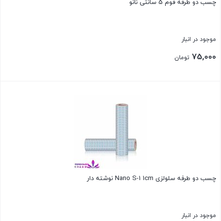
چسب دو طرفه فوم 5 سانتی نانو
موجود در انبار
75,000
تومان
بستن
چسب دو طرفه سلولزی Nano S-1 1cm نوشته دار
موجود در انبار