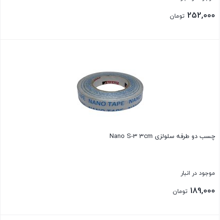
252,000
تومان
بستن
چسب دو طرفه سلولزی Nano S-3 3cm
موجود در انبار
189,000
تومان