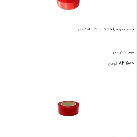
چسب دو طرفه ژله ای 3 سانت نانو
موجود در انبار
82,500
تومان
بستن