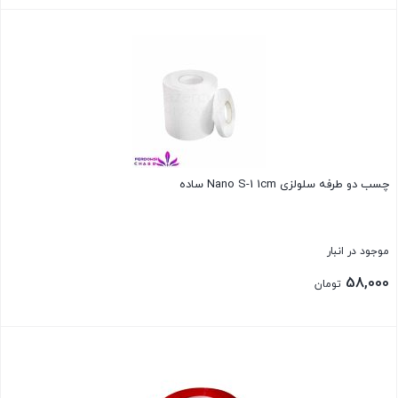
بستن
چسب دو طرفه سلولزی Nano S-1 1cm ساده
موجود در انبار
58,000
تومان
بستن