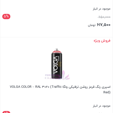
موجود در انبار
5%
قیمت
650,000
اصلی:
617,500
تومان
650,000 تومان
قیمت
بود.
فعلی:
فروش ویژه
بستن
617,500 تومان.
اسپری رنگ قرمز روشن ترافیکی ولگا VOLGA COLOR – RAL 3020 (Traffic
Red)
موجود در انبار