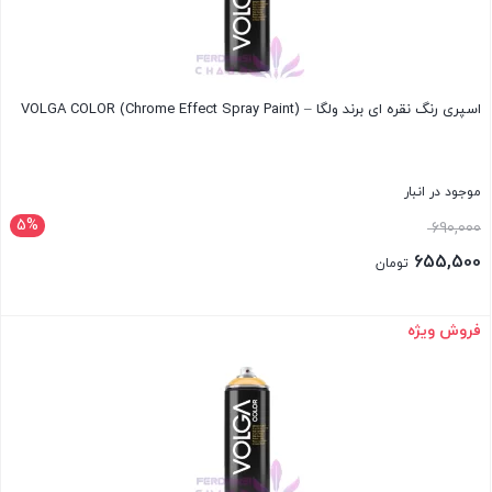
اسپری رنگ نقره ای برند ولگا – VOLGA COLOR (Chrome Effect Spray Paint)
موجود در انبار
5%
قیمت
690,000
اصلی:
655,500
تومان
690,000 تومان
قیمت
بود.
فعلی:
فروش ویژه
بستن
655,500 تومان.