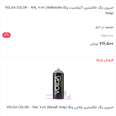
اسپری رنگ خاکستری آنتراسیت ولگا VOLGA COLOR – RAL 7016 (Anthracite
Grey)
موجود در انبار
5%
قیمت
650,000
اصلی:
617,500
تومان
650,000 تومان
قیمت
بود.
فعلی:
فروش ویژه
بستن
617,500 تومان.
اسپری رنگ خاکستری بازالتی ولگا VOLGA COLOR – RAL 7012 (Basalt Grey)