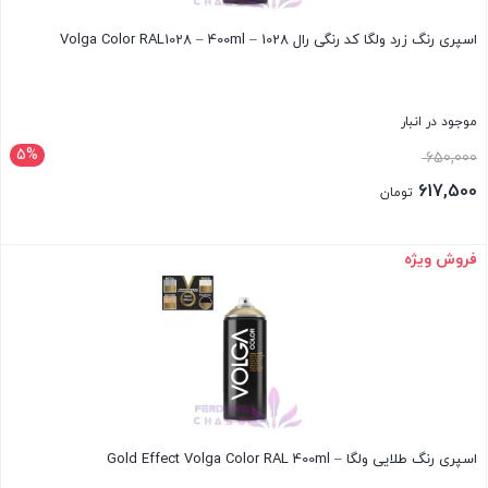
اسپری رنگ زرد ولگا کد رنگی رال 1028 – Volga Color RAL1028 – 400ml
موجود در انبار
5%
قیمت
650,000
اصلی:
617,500
تومان
650,000 تومان
قیمت
بود.
فعلی:
فروش ویژه
بستن
617,500 تومان.
اسپری رنگ طلایی ولگا – Gold Effect Volga Color RAL 400ml