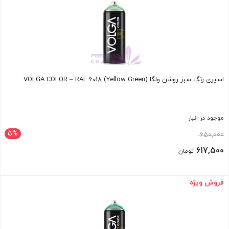
اسپری رنگ سبز روشن ولگا VOLGA COLOR – RAL 6018 (Yellow Green)
موجود در انبار
5%
قیمت
650,000
اصلی:
617,500
تومان
650,000 تومان
قیمت
بود.
فعلی:
فروش ویژه
بستن
617,500 تومان.