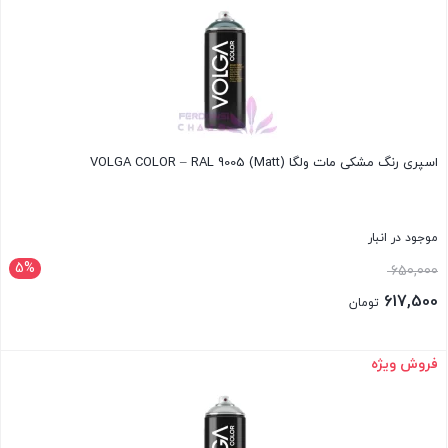
617,500 تومان.
اسپری رنگ مشکی مات ولگا VOLGA COLOR – RAL 9005 (Matt)
موجود در انبار
5%
قیمت
650,000
اصلی:
617,500
تومان
650,000 تومان
قیمت
بود.
فعلی:
فروش ویژه
بستن
617,500 تومان.