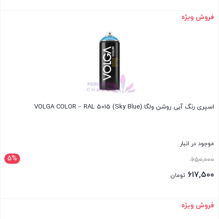
قیمت
بود.
فعلی:
فروش ویژه
بستن
617,500 تومان.
اسپری رنگ آبی روشن ولگا VOLGA COLOR – RAL 5015 (Sky Blue)
موجود در انبار
5%
قیمت
650,000
اصلی:
617,500
تومان
650,000 تومان
قیمت
بود.
فعلی:
فروش ویژه
بستن
617,500 تومان.