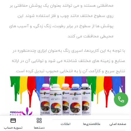
محافظتی هستند و می توانند بعنوان یک پوشش حفاظتی بر
روی سطوح مختلف مانند چوب و فلز استفاده شوند. این
پوشش ها از سطوح در برابر رطوبت، زنگ زدگی، و آسیب های
محیطی محافظت می کنند.
با توجه به این کاربردها، اسپری رنگ به‌عنوان ابزاری چندمنظوره در
صنایع و زمینه های مختلف شناخته می شود و توانایی آن در ارائه
نتایج سریع و کارآمد، آن را به انتخابی محبوب تبدیل کرده است.
صفحه اصلی
علاقه‌مندی‌ها
اعلانات
دسته‌ها
تسویه حساب