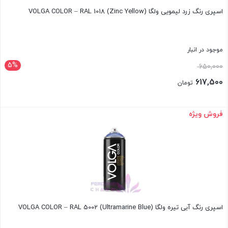
اسپری رنگ زرد لیمویی ولگا VOLGA COLOR – RAL 1018 (Zinc Yellow)
موجود در انبار
5%
قیمت
650,000
اصلی:
617,500
تومان
650,000 تومان
قیمت
بود.
فعلی:
فروش ویژه
بستن
617,500 تومان.
اسپری رنگ آبی تیره ولگا VOLGA COLOR – RAL 5002 (Ultramarine Blue)