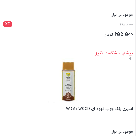
موجود در انبار
5%
قیمت
690,000
اصلی:
655,500
تومان
690,000 تومان
قیمت
بود.
فعلی:
پیشنهاد شگفت‌انگیز
بستن
+
655,500 تومان.
اسپری رنگ چوب قهوه ای WD010 WOOD
موجود در انبار