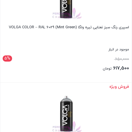
اسپری رنگ سبز نعنایی تیره ولگا VOLGA COLOR – RAL 6029 (Mint Green)
موجود در انبار
5%
قیمت
650,000
اصلی:
617,500
تومان
650,000 تومان
قیمت
بود.
فعلی:
فروش ویژه
بستن
617,500 تومان.