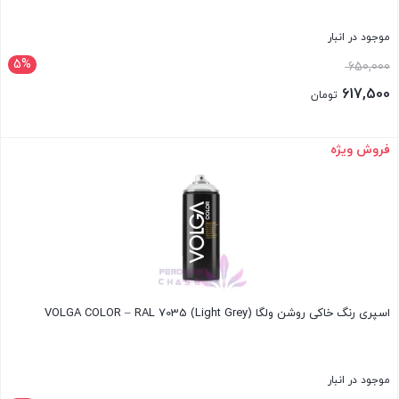
موجود در انبار
5%
قیمت
650,000
اصلی:
617,500
تومان
650,000 تومان
قیمت
بود.
فعلی:
فروش ویژه
بستن
617,500 تومان.
اسپری رنگ خاکی روشن ولگا VOLGA COLOR – RAL 7035 (Light Grey)
موجود در انبار