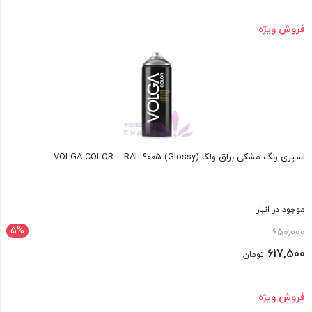
650,000 تومان
قیمت
بود.
فعلی:
فروش ویژه
بستن
617,500 تومان.
اسپری رنگ مشکی براق ولگا VOLGA COLOR – RAL 9005 (Glossy)
موجود در انبار
5%
قیمت
650,000
اصلی:
617,500
تومان
650,000 تومان
قیمت
بود.
فعلی:
فروش ویژه
بستن