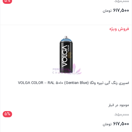
5%
قیمت
650,000
اصلی:
617,500
تومان
650,000 تومان
قیمت
بود.
فعلی:
فروش ویژه
بستن
617,500 تومان.
اسپری رنگ آبی تیره ولگا VOLGA COLOR – RAL 5010 (Gentian Blue)
موجود در انبار
5%
قیمت
650,000
اصلی:
617,500
تومان
650,000 تومان