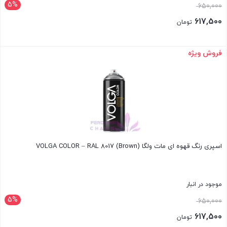
5%
قیمت
650,000
اصلی:
617,500
تومان
650,000 تومان
قیمت
بود.
فعلی:
فروش ویژه
بستن
617,500 تومان.
اسپری رنگ قهوه ای مات ولگا VOLGA COLOR – RAL 8017 (Brown)
موجود در انبار
5%
قیمت
650,000
اصلی:
617,500
تومان