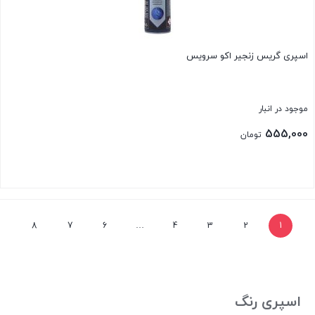
اسپری گریس زنجیر اکو سرویس
موجود در انبار
555,000
تومان
بستن
8
7
6
…
4
3
2
1
اسپری رنگ