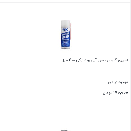
بستن
اسپری گریس نسوز آبی برند اوکی 400 میل
موجود در انبار
170,000
تومان
بستن