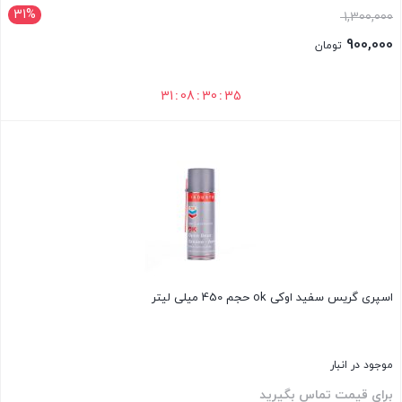
31%
1,300,000
900,000
تومان
31
:
08
:
30
:
34
بستن
اسپری گریس سفید اوکی ok حجم 450 میلی لیتر
موجود در انبار
برای قیمت تماس بگیرید