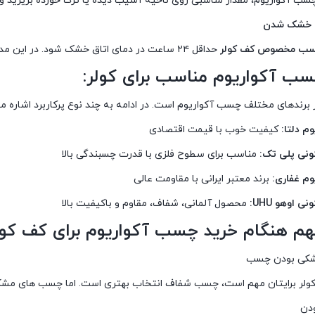
سب آکواریوم، مقدار مناسبی روی ناحیه آسیب دیده یا ترک خورده بریزید 
ب مخصوص کف کولر
حداقل ۲۴ ساعت در دمای اتاق خشک شود. در این مدت کولر را روشن نکنید یا در معرض رطوبت قرار ندهید.
سب آکواریوم مناسب برای کولر:
ر از برندهای مختلف چسب آکواریوم است. در ادامه به چند نوع پرکاربرد اشاره م
 دلتا:
کیفیت خوب با قیمت اقتصادی
نی پلی تک:
مناسب برای سطوح فلزی با قدرت چسبندگی بالا
م غفاری:
برند معتبر ایرانی با مقاومت عالی
اوهو UHU:
محصول آلمانی، شفاف، مقاوم و باکیفیت بالا
م هنگام خرید چسب آکواریوم برای کف کول
کولر برایتان مهم است، چسب شفاف انتخاب بهتری است. اما چسب های مشکی 