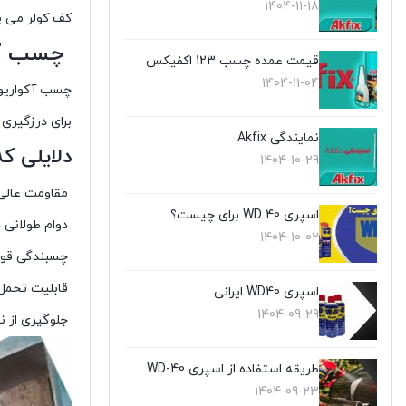
1404-11-18
کف کولر می پر
چسب آکو
قیمت عمده چسب 123 اکفیکس
1404-11-04
چسب آکواریو
برای درزگیری
نمایندگی Akfix
دلایلی ک
1404-10-29
مقاومت عالی 
اسپری WD 40 برای چیست؟
دوام طولانی 
1404-10-02
چسبندگی قوی
قابلیت تحمل د
اسپری WD40 ایرانی
1404-09-29
جلوگیری از ن
طریقه استفاده از اسپری WD-40
1404-09-23