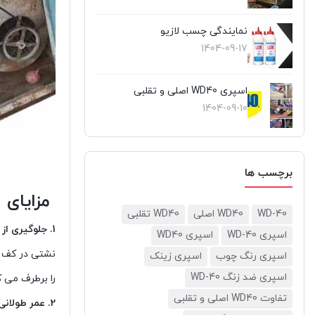
نمایندگی چسب لازیو
1404-09-17
اسپری WD40 اصلی و تقلبی
1404-09-10
برچسب ها
مزایای 
WD-40
WD40 اصلی
WD40 تقلبی
1. جلوگیری از هدررفت آب
اسپری WD-40
اسپری WD40
نشتی در کف ک
اسپری رنگ چوب
اسپری زینک
اسپری ضد زنگ WD-40
را برطرف می ک
تفاوت WD40 اصلی و تقلبی
2. عمر طولانی و نگهداری آسان