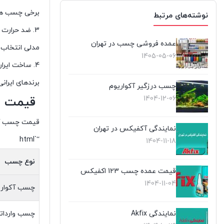
برخی چسب های
نوشته‌های مرتبط
3. ضد حرارت بودن
عمده فروشی چسب در تهران
مدلی انتخاب 
1405-05-06
4. ساخت ایران یا وارداتی؟
برندهای ایرا
چسب درزگیر آکواریوم
قیمت چ
1404-12-06
قیمت چسب آکو
نمایندگی آکفیکس در تهران
“`html
1404-11-18
نوع چسب
قیمت عمده چسب 123 اکفیکس
1404-11-04
چسب آکواریوم
چسب وارداتی (اوهو 
نمایندگی Akfix