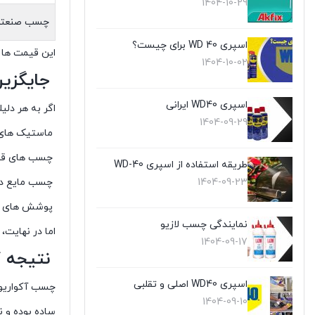
1404-10-29
چسب صنعتی 
اسپری WD 40 برای چیست؟
این قیمت ها 
1404-10-02
جایگزین
اسپری WD40 ایرانی
اگر به هر دلی
1404-09-29
ماستیک های 
چسب های قیری
طریقه استفاده از اسپری WD-40
چسب مایع دو
1404-09-23
پوشش های آب
نمایندگی چسب لازیو
اما در نهایت،
1404-09-17
نتیجه گ
اسپری WD40 اصلی و تقلبی
چسب آکواریوم
1404-09-10
ساده بوده و ن