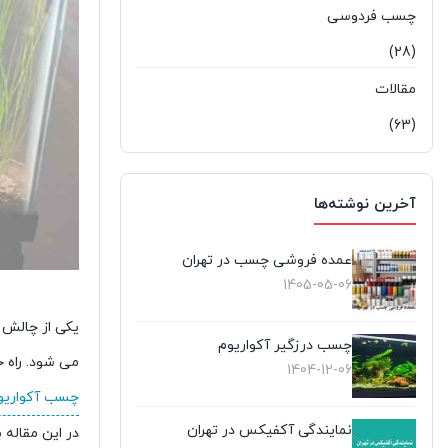
چسب فردوسی
(28)
مقالات
(63)
آخرین نوشته‌ها
عمده فروشی چسب در تهران
1405-05-06
یکی از چالش 
چسب درزگیر آکواریوم
می شود. راه 
1404-12-06
چسب آکواریو
نمایندگی آکفیکس در تهران
در این مقاله