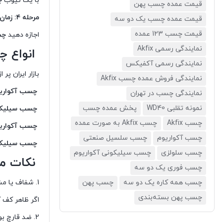
با یک تیوب چ
قیمت عمده چسب پهن
مرحله ۴: زمان خشک شدن
قیمت عمده چسب یک دو سه
قیمت چسب 123 عمده
اجازه دهید
چس
نمایندگی رسمی Akfix
انواع چ
نمایندگی رسمی آکفیکس
بازار ایران پ
نمایندگی فروش عمده چسب Akfix
چسب آکواریوم
نمایندگی چسب در تهران
نمونه تقلبی WD40
پخش عمده چسب
چسب سیلیکو
چسب Akfix
چسب Akfix به صورت عمده
چسب آکواریو
چسب آکواریوم
چسب سلسیل صنعتی
چسب سیلیکونی 
چسب سلولزی
چسب سیلیکونی آکواریوم
نکات مه
چسب فوری یک دو سه
1. شفاف یا مشکی بودن چسب
چسب همه کاره یک دو سه
چسب پهن
چسب پهن بسته‌بندی
اگر ظاهر کف 
2. ضد قارچ بودن