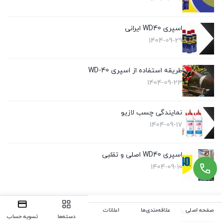
اسپری WD40 ایرانی
1404-09-29
طریقه استفاده از اسپری WD-40
1404-09-23
نمایندگی چسب لازیو
1404-09-17
اسپری WD40 اصلی و تقلبی
1404-09-10
صفحه اصلی
علاقه‌مندی‌ها
اعلانات
برچسب ها
دسته‌ها
تسویه حساب