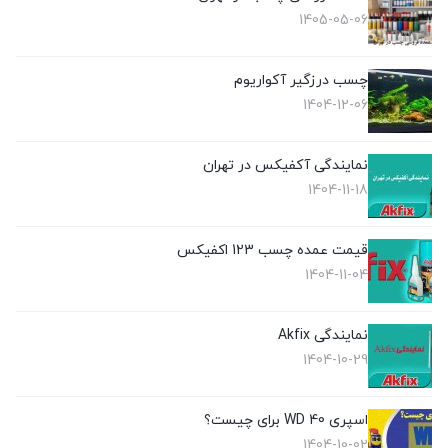
1405-05-06
چسب درزگیر آکواریوم
1404-12-06
نمایندگی آکفیکس در تهران
1404-11-18
قیمت عمده چسب 123 اکفیکس
1404-11-04
نمایندگی Akfix
1404-10-29
اسپری WD 40 برای چیست؟
1404-10-02