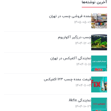
آخرین نوشته‌ها
عمده فروشی چسب در تهران
1405-05-06
چسب درزگیر آکواریوم
1404-12-06
نمایندگی آکفیکس در تهران
1404-11-18
قیمت عمده چسب 123 اکفیکس
1404-11-04
نمایندگی Akfix
1404-10-29