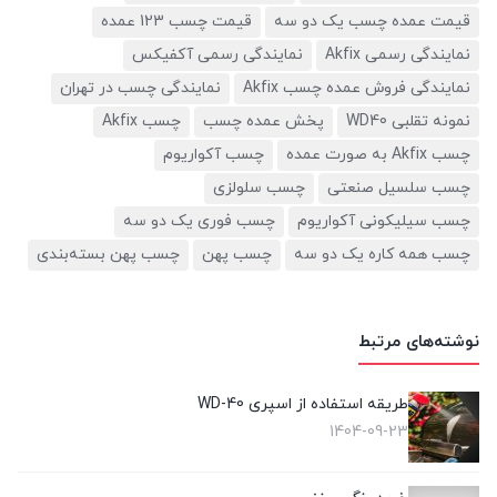
قیمت عمده چسب یک دو سه
قیمت چسب 123 عمده
نمایندگی رسمی Akfix
نمایندگی رسمی آکفیکس
نمایندگی فروش عمده چسب Akfix
نمایندگی چسب در تهران
نمونه تقلبی WD40
پخش عمده چسب
چسب Akfix
چسب Akfix به صورت عمده
چسب آکواریوم
چسب سلسیل صنعتی
چسب سلولزی
چسب سیلیکونی آکواریوم
چسب فوری یک دو سه
چسب همه کاره یک دو سه
چسب پهن
چسب پهن بسته‌بندی
نوشته‌های مرتبط
طریقه استفاده از اسپری WD-40
1404-09-23