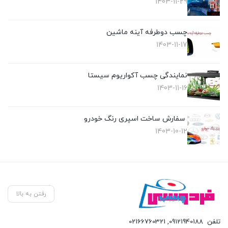
1403-11-29
چسب دوطرفه آینه ماشین
1403-11-17
نمایندگی چسب آکواریوم سیستا
1403-11-16
سفارش ساخت اسپری رنگ خودرو
1403-10-12
رفتن به بالا
تلفن
09121940188
,
02166760321