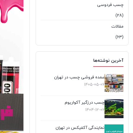
چسب فردوسی
(28)
مقالات
(63)
آخرین نوشته‌ها
عمده فروشی چسب در تهران
1405-05-06
چسب درزگیر آکواریوم
1404-12-06
نمایندگی آکفیکس در تهران