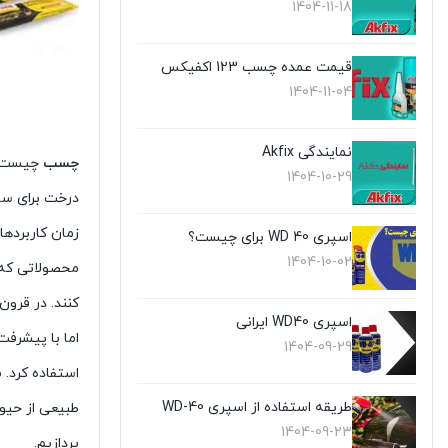
1404-11-18
قیمت عمده چسب 123 اکفیکس
1404-11-04
نمایندگی Akfix
چسب
چیست؟ د
1404-10-29
درخت برای سا
زمان کاربرد
اسپری WD 40 برای چیست؟
1404-10-02
محصولاتی که 
کنند. در قرون 18 و 19 تولید چسپ ها با مواد طبیعی ساخته می 
اسپری WD40 ایرانی
اما با پیشرفت
1404-09-29
استفاده کرد.
طریقه استفاده از اسپری WD-40
طبیعی از حیوا
1404-09-23
پردازیم.