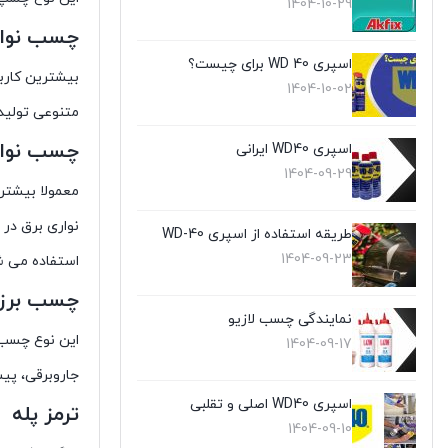
1404-10-29
چسب نوار
اسپری WD 40 برای چیست؟
بیشترین کارب
1404-10-02
متنوعی تولید
چسب نوار
اسپری WD40 ایرانی
1404-09-29
معمولا بیشتر
نواری برق در 
طریقه استفاده از اسپری WD-40
1404-09-23
استفاده می ش
چسب برزن
نمایندگی چسب لازیو
این نوع چسب م
1404-09-17
جاروبرقی، پی
اسپری WD40 اصلی و تقلبی
ترمز پله
1404-09-10