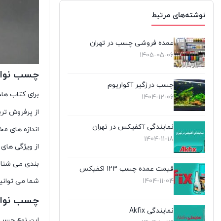
نوشته‌های مرتبط
عمده فروشی چسب در تهران
1405-05-06
چسب نوار
چسب درزگیر آکواریوم
برای کتاب ها، 
1404-12-06
از پرفروش تر
نمایندگی آکفیکس در تهران
اندازه های مخ
1404-11-18
از ویژگی های
بندی می شناسی
قیمت عمده چسب 123 اکفیکس
1404-11-04
شما می توانی
چسب نوا
نمایندگی Akfix
این نوع چسپ 