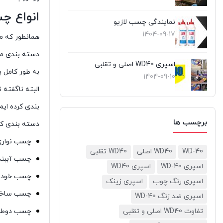
انواع 
نمایندگی چسب لازیو
1404-09-17
همانطور که مت
دسته بندی می 
اسپری WD40 اصلی و تقلبی
به طور کامل 
1404-09-10
البته ناگفته 
بندی کرده ای
برچسب ها
دسته بندی ک
چسب نوار
WD-40
WD40 اصلی
WD40 تقلبی
چسب آببن
اسپری WD-40
اسپری WD40
چسب خودر
اسپری رنگ چوب
اسپری زینک
چسب ساخت
اسپری ضد زنگ WD-40
چسب دوطر
تفاوت WD40 اصلی و تقلبی