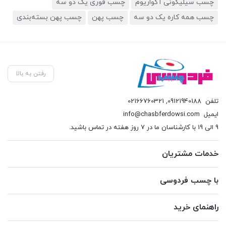
چسب سیلیکونی آکواریوم
چسب فوری یک دو سه
چسب همه کاره یک دو سه
چسب پهن
چسب پهن بسته‌بندی
رفتن به بالا
تلفن
09121940188
,
02166760321
ایمیل
info@chasbferdowsi.com
9 الی 19 با کارشناسان ما در 7 روز هفته در تماس باشید.
خدمات مشتریان
با چسب فردوسی
راهنمای خرید