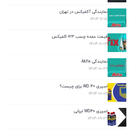
نمایندگی آکفیکس در تهران
1404-11-18
قیمت عمده چسب 123 اکفیکس
1404-11-04
نمایندگی Akfix
1404-10-29
اسپری WD 40 برای چیست؟
1404-10-02
اسپری WD40 ایرانی
1404-09-29