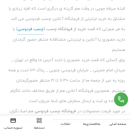
به هر صورتی که قصد
خرید از
فروشگاه چسب
(
چسب فردوسی
) را
دارید حضوری یا آنلاین و اینترنتی مشتاقانه منتظر حضور گرمتان
هستیم.
برای کسانی که قصد خرید حضوری را دارند آدرس ما واقع در تهران _
میدان امام خمینی _ خیابان فردوسی جنوبی _ پلاک 106 است و همه
روزه به غیر از جمعه ها از ساعت 8:30 تا 21 منتظر حضورگرمتان
هستیم . همچنین فروشگاه آنلاین هم از طریق مختلف مانند تلگرام
و… آماده ی ثبت و ارسال سفارش های شما عزیزان است.
در مورد قیمت محصولات در
فروشگاه چسب فردوسی
هم اصلا نگران
نباشید و مطمئن باشید قیمت ها منصفانه و مناسب و پایین تر از
جاهای دیگر است و قیمت ها و همچنین کیفیت محصولات و انواع
چسب ها ضمانت می شود.
صفحه اصلی
علاقه‌مندی‌ها
اعلانات
دسته‌ها
تسویه حساب