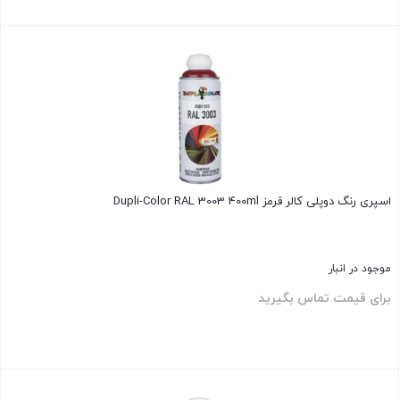
بستن
اسپری رنگ دوپلی کالر قرمز Dupli-Color RAL 3003 400ml
موجود در انبار
برای قیمت تماس بگیرید
بستن