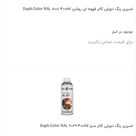
اسپری رنگ دوپلی کالر قهوه ای روشن Dupli-Color RAL 8001 400ml
موجود در انبار
برای قیمت تماس بگیرید
بستن
اسپری رنگ دوپلی کالر سبز Dupli-Color RAL 6029 400ml