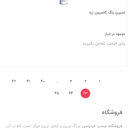
موجود در انبار
برای قیمت تماس بگیرید
بستن
42
41
40
…
3
2
1
45
44
43
فروشگاه
فروشگاه چسب فردوسی
بزرگ ترین و کامل ترین مرکز است که در آن
می توانید انواع چسب و اسپری های رنگ و فوم و… را بیابید و بدون
اتلاف وقت و صرف هزینه و وقت بسیار بتوانید محصولات چسبی و…