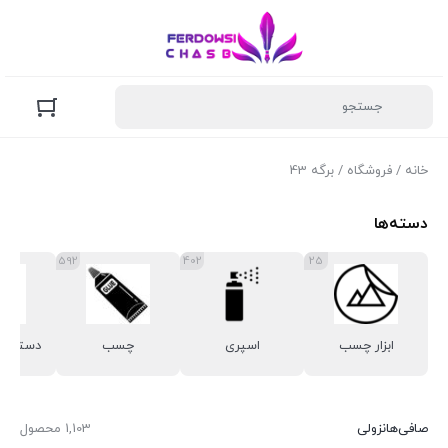
خانه
/
فروشگاه
/ برگه 43
دسته‌ها
592
402
25
ابزار چسب
اسپری
چسب
دسته بن
صافی‌ها
نزولی
1,103 محصول