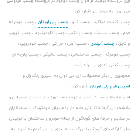
فوم ، چسب سیستا، چسب پاتکس، چسب آلومینیوم ، چسب تیوپ
و قایق ،
چسب آببندی
، چسب آهن ، حرارتی ، چسب خودرویی ،
چسب دوطرفه ، چسب ساختمانی ، چسب ماتیکی ، چسب پارچه ای،
چسب کنفی نمدی و… را داراست .
همچنین از دیگر محصولات آن می توان به اسپری رنگ رال و
اسپری فوم پلی اورتان
اشاره کرد .
امروزه انواع چسب در شغل های مختلف مورد نیاز است از محصلان و
دانشجویان گرفته تا زنان خانه دار یا مربیان مهدکودک یا صنعتکاران
در صنایع و حرفه های گوناگون از جمله خودرو و ساختمان یا تولیدی
ها و کارگاه های کوچک یا بزرگ بسته بندی و…هر کدام به نحوی به
انواع مختلف چسب نیاز دارند .
این که یک مرکز فروشبتواند همه ی انواع چسب را در برندهای مختلف
در کنار یکدیگر عرضه کند تا مشتریان عزیز در این زمینه مشکلی