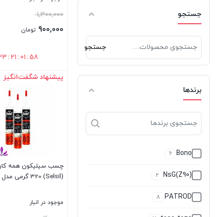
جستجو
1,300,000
900,000
تومان
جستجو
جستجو
برای:
33
:
21
:
01
:
57
پیشنهاد شگفت‌انگیز
بستن
برندها
Bono
6
چسب سیلیکون همه کار
NsG(Z90)
2
(Selsil) 320 گرمی مدل 03
PATROD
8
موجود در انبار