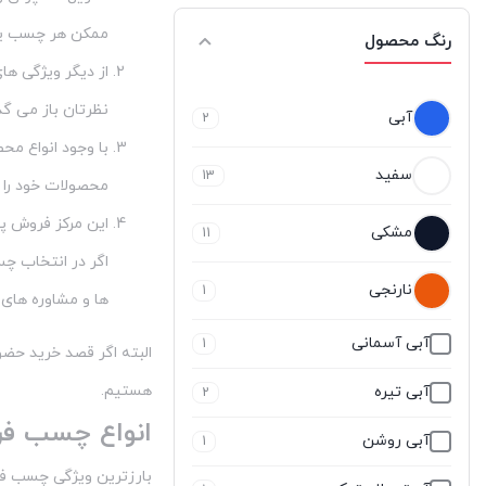
زتکس - Zettex
22
ممکن هر چسب یا 
رنگ محصول
سلسیل
51
از دیگر ویژگی ه
سودال
1
نظرتان باز می گذ
آبی
2
با وجود انواع م
سیستا-sista
6
سفید
13
محصولات خود را ض
سینا
27
مشکی
11
شمال shomal
2
اگر در انتخاب چ
نارنجی
1
ها و مشاوره های 
غفاری
93
آبی آسمانی
1
فورس
6
البته اگر قصد خرید حضو
هستیم.
آبی تیره
2
کاسپین
23
انواع چسب ف
آبی روشن
1
لازیو
12
بارزترین ویژگی چسب فر