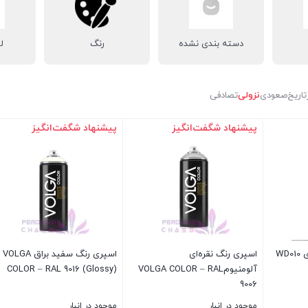
دسته بندی نشده
رنگ
ل
تاریخ
صعودی
نزولی
تصادفی
پیشنهاد شگفت‌انگیز
پیشنهاد شگفت‌انگیز
اسپری رنگ چوب قهوه ای WD010
اسپری رنگ نقره‌ای
اسپری رنگ سفید براق VOLGA
آلومنیومVOLGA COLOR – RAL
COLOR – RAL 9016 (Glossy)
9006
موجود در انبار
موجود در انبار