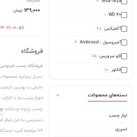
قیمت
160,000
tesa-teza
7
اصلی:
139,000
تومان
WD 40
1
160,000 تومان
قیمت
بود.
فعلی:
33
:
21
:
01
:
57
آکفیکس
48
139,000 تومان.
بستن
آمبروسول - Ambrosol
4
فروشگاه
اکو سرویس
115
فروشگاه چسب فردوسی
الکاور
20
بسیار بتوانید محصولات
اوتوست
0
خارجی با بهترین کیفیت
دسته‌های محصولات
اوهو
4
انواع چسب ها با کارکرد
چسب پارچه ای مانند:
چ
برند ok
51
ابزار چسب
دسترسی به این مرکز فر
بل
6
اسپری
106 مراجعه کنید. ای