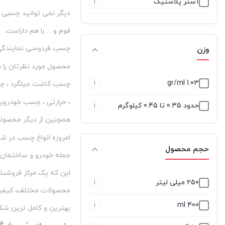
آستر پلاستیک
1
لاکتایت-loctite
10
دیگر نمی توانید چسبی 
بلوط (Rovere)
1
لاکسیل
50
فوم و… را هم داراست.
بی رنگ / شفاف
4
چسب فردوسی نمایندگی ب
وزن
ماتادو
0
محصول مورد نظرتان را د
بی رنگ براق
1
ماتیسا
2
1.03 gr/ml
1
چسب کاشت میلگرد ، چس
بی رنگ مات
1
میتراپل
1
، حرارتی ، چسب خودرو
حدود 0.35 تا 0.45 کیلوگرم
1
خاکستری
2
نانو
17
همچنین از دیگر محصولا
خاکی روشن
امروزه انواع چسب در شغ
1
هل Hell
20
حجم محصول
جمله خودرو و ساختمان ی
زرد
2
هومان
38
این که یک مرکز فروشبتو
250 میلی لیتر
سبز تیره
1
1
ولگا - Volga Color
23
محصولات مختلف، کیفیت ه
400 ml
سبز روشن
1
1
ویکرز
بهترین و کامل ترین ش
2