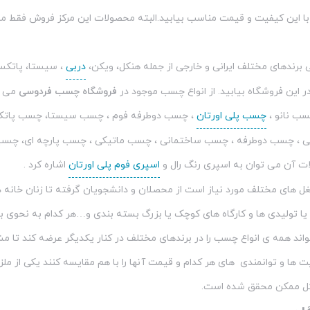
با این کیفیت و قیمت مناسب بیابید.البته محصولات این مرکز فروش فقط م
رندهای مختلف ایرانی و خارجی از جمله هنکل، ویکن،
دربی
، سیستا، پاتکس،
ر این فروشگاه بیابید. از انواع چسب موجود در
فروشگاه چسب فردوسی
می تو
ب نانو ،
چسب پلی اورتان
، چسب دوطرفه فوم ، چسب سیستا، چسب پاتک
یی ، چسب دوطرفه ، چسب ساختمانی ، چسب ماتیکی ، چسب پارچه ای، چسب 
ت آن می توان به اسپری رنگ رال و
اسپری فوم پلی اورتان
اشاره کرد .
ل های مختلف مورد نیاز است از محصلان و دانشجویان گرفته تا زنان خانه دا
ا تولیدی ها و کارگاه های کوچک یا بزرگ بسته بندی و…هر کدام به نحوی به
اند همه ی انواع چسب را در برندهای مختلف در کنار یکدیگر عرضه کند تا مشت
ا و توانمندی های هر کدام و قیمت آنها را با هم مقایسه کنند یکی از ملز
کل ممکن محقق شده است.