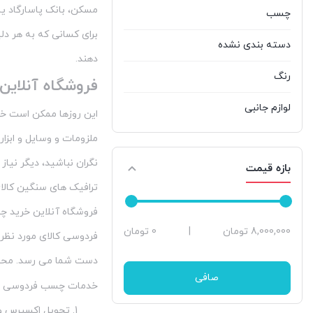
پارس
1
مسکن، بانک پاسارگاد یا
چسب
برای کسانی که به هر دل
پروسول آلمان
3
دسته بندی نشده
دهند.
ترک استار
16
رنگ
فروشگاه آنلای
جانسون
6
لوازم جانبی
این روزها ممکن است خیل
جلاسنج
8
ملزومات و وسایل و ابزار
جی بی ولد JB WELD
0
نگران نباشید، دیگر نیا
بازه قیمت
ترافیک های سنگین کالای 
چسب جی بی ولد
1
فروشگاه آنلاین خرید چس
دربی
24
حداقل
حداكثر
8,000,000 تومان
|
0 تومان
فردوسی کالای مورد نظرت
قیمت
قيمت
دوپلی کالر
57
دست شما می رسد. محص
صافی
خدمات چسب فردوسی بی 
رازی
15
تحویل اکسپرس و پ