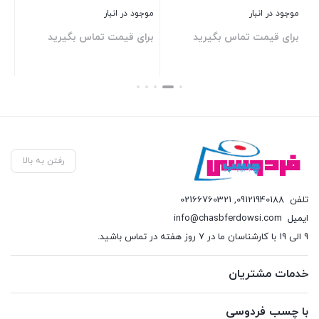
موجود در انبار
موجود در انبار
در 
برای قیمت تماس بگیرید
برای قیمت تماس بگیرید
بر
بستن
بستن
بست
رفتن به بالا
تلفن
09121940188
,
02166760321
ایمیل
info@chasbferdowsi.com
9 الی 19 با کارشناسان ما در 7 روز هفته در تماس باشید.
خدمات مشتریان
با چسب فردوسی