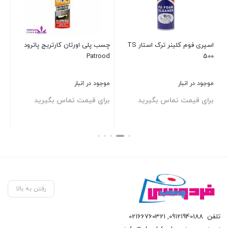
اسپری فوم کلینر ترک استار TS
چسب پلی اورتان کارتریج پاترود
چسب
Patrood
500
موجود در انبار
موجود در انبار
موج
برای قیمت تماس بگیرید
برای قیمت تماس بگیرید
00
بستن
بستن
بست
رفتن به بالا
تلفن
09121940188
,
02166760321