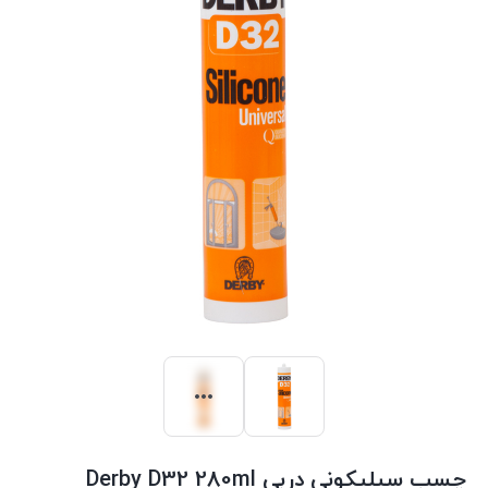
چسب سیلیکونی دربی Derby D32 280ml