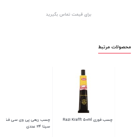
برای قیمت تماس بگیرید
محصولات مرتبط
چسب ربعی پی وی سی فشار قوی
چسب برق سینا 500 عددی
سینا 24 عددی
عد