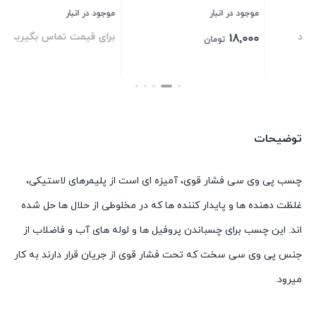
موجود در انبار
موجود در انبار
موج
برای قیمت تماس بگیرید
00
7,325,000
تومان
بستن
بستن
بست
توضیحات
چسب پی وی سی فشار قوی، آميزه ای است از پليمرهای لاستيكی،
غلظت دهنده ها و پايدار كننده ها كه در مخلوطی از حلال ها حل شده
اند. اين چسب برای چسباندن پروفيل ها و لوله های آب و فاضلاب از
جنس پی وی سی سخت كه تحت فشار قوی از جريان قرار دارند به كار
میرود.