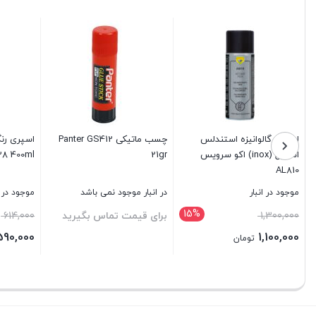
اسپری گالوانیزه استندلس
چسب ماتیکی Panter GS412
اسپری رنگ
استیل (inox) اکو سرویس
21gr
028 400ml
AL810
موجود در انبار
در انبار موجود نمی باشد
موجود در ا
15%
قیمت
ق
1,300,000
برای قیمت تماس بگیرید
614,000
اصلی:
ا
590,000
1,100,000
تومان
1,300,000 تومان
قیمت
قیمت
بستن
بستن
بستن
بود.
ب
فعلی:
فعلی:
1,100,000 تومان.
590,000 تومان.