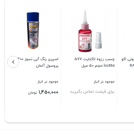
ونی اکو
چسب رزوه لاکتایت 577
اسپری رنگ آبی نسوز ۳۰۰درجه
اس
loctite حجم 50 میل
پروسول آلمان
) 
موجود در انبار
موجود در انبار
مو
برای قیمت تماس بگیرید
بر
1,450,000
تومان
بستن
بستن
بس