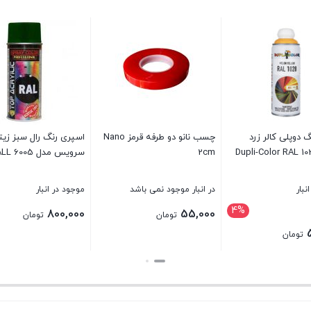
 دوپلی کالر زرد
چسب نانو دو طرفه قرمز Nano
اسپری رنگ رال سبز زیت
Dupli-Color RAL 1
2cm
سرویس مدل RALL 6005
نبار
در انبار موجود نمی باشد
موجود در انبار
4%
یمت
800,000
55,000
تومان
تومان
صلی:
تومان
614,000 تومان
بستن
بستن
ود.