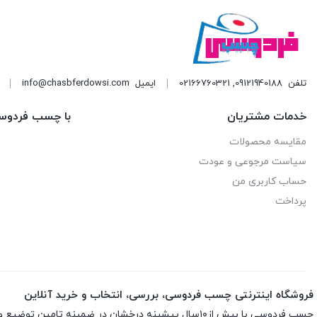
تلفن
09121940188
,
02166760321
ایمیل
info@chasbferdowsi.com
خدمات مشتریان
با چسب فردوس
مقایسه محصولات
سیاست مرجوعی و عودت
حساب کاربری من
پرداخت
فروشگاه اینترنتی چسب فردوسی، بررسی، انتخاب و خرید آنلاین
چسب فردوسی با بیش از۱۰سال پیشینه درخشان در ضمینه تامین توضیع و پخش چسب و اسپری های تخصصی ارائه انواع اسپری ها و چسب های اورجینال و اصلی باضمانت اصلی بودن کالاست