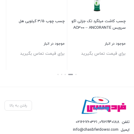
چسب کاشت میلگرد تک جزئی اکو
چسب چوب 3/5 کیلویی هل
سرویس AC300 – ANCORANTE
گر
موجود در انبار
موجود در انبار
موج
برای قیمت تماس بگیرید
برای قیمت تماس بگیرید
00
بستن
بستن
بست
رفتن به بالا
تلفن
09121940188
,
02166760321
ایمیل
info@chasbferdowsi.com