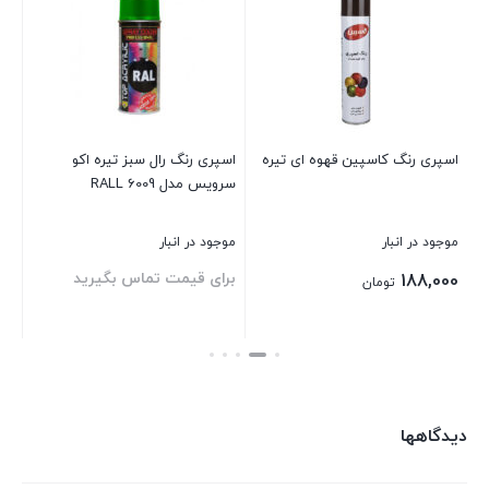
Eco
Service
Special
Color
Enamel
اسپری رنگ کاسپین قهوه ای تیره
اسپری رنگ رال سبز تیره اکو
اسپ
عدد
سرویس مدل RALL 6009
ml
موجود در انبار
موجود در انبار
موج
برای قیمت تماس بگیرید
00
188,000
تومان
بستن
بستن
بست
دیدگاهها