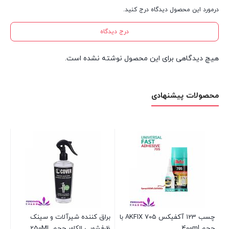
درمورد این محصول دیدگاه درج کنید.
درج دیدگاه
هیچ دیدگاهی برای این محصول نوشته نشده است.
محصولات پیشنهادی
Dup-
چسب 123 آکفیکس 705 AKFIX با
براق کننده شیرآلات و سینک
اس
حجم 400ml
ظرفشویی الکاور حجم 250ML
سر