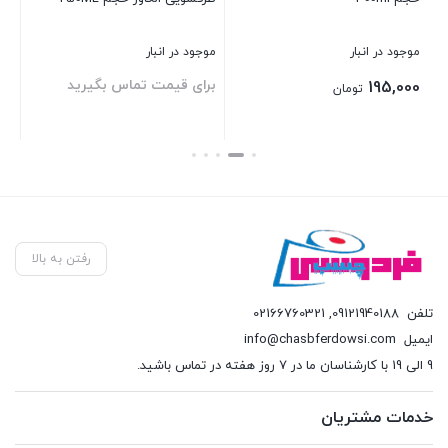
موجود در انبار
موجود در انبار
موج
برای قیمت تماس بگیرید
00
195,000
تومان
بستن
بستن
بست
رفتن به بالا
تلفن
09121940188
,
02166760321
ایمیل
info@chasbferdowsi.com
9 الی 19 با کارشناسان ما در 7 روز هفته در تماس باشید.
خدمات مشتریان