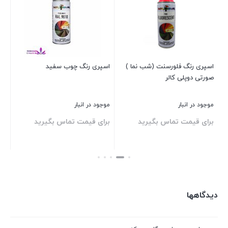
مدل
9010
Eco
Service
TOP
اسپری رنگ فلورسنت (شب نما )
اسپری رنگ چوب سفید
RAL
صورتی دوپلی کالر
400 م
WHITE
عدد
موجود در انبار
موجود در انبار
موج
برای قیمت تماس بگیرید
برای قیمت تماس بگیرید
بر
بستن
بستن
بست
دیدگاهها