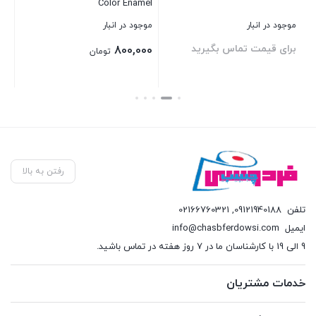
Color Enamel
موجود در انبار
موجود در انبار
موج
برای قیمت تماس بگیرید
بر
800,000
تومان
بستن
بستن
بست
رفتن به بالا
تلفن
09121940188
,
02166760321
ایمیل
info@chasbferdowsi.com
9 الی 19 با کارشناسان ما در 7 روز هفته در تماس باشید.
خدمات مشتریان