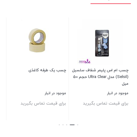
ه
چسب ام اس پلیمر شفاف سلسیل
چسب یک طرفه کاغذی
چس
(Selsil) مدل Ultra Clear حجم 50
سیست
میل
موجود در انبار
موجود در انبار
موج
برای قیمت تماس بگیرید
برای قیمت تماس بگیرید
بر
بستن
بستن
بست