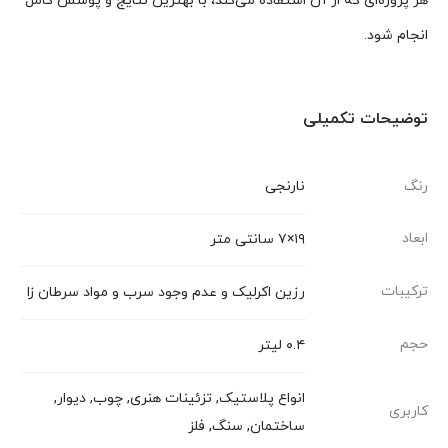
هر پروژه‌ای که از آن استفاده می‌کند، با بهترین نتایج و پوشش کامل
انجام شود.
توضیحات تکمیلی
رنگ
نارنجی
ابعاد
۱۹×۷ سانتی متر
ترکیبات
رزین اکرلیک و عدم وجود سرب و مواد سرطان زا
حجم
۰.۴ لیتر
انواع پلاستیک, تزئینات هنری, چوب, دیوار,
کاربری
ساختمان, سنگ, فلز