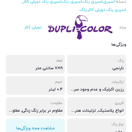
دسته:
اسپری
,
اسپری رنگ
,
اسپری رنگ
,
اسپری رنگ دوپلی کالر
,
اسپری رنگ دوپلی کالر
,
رنگ
برند:
دوپلی کالر
ویژگی‌ها
رنگ
ابعاد
نارنجی
۱۹×۷ سانتی متر
ترکیبات
حجم
رزین اکرلیک و عدم وجود سرب و مواد سرطان زا
۰.۴ لیتر
کاربری
مقاومت
انواع پلاستیک, تزئینات هنری, چوب, دیوار, ساختمان, سنگ, فلز
مقاوم در برابر زنگ زدگی, مقاوم در برابر شرایط آب و هوایی متفاوت
نوع رنگ
مشاهده همه ویژگی‌ها
روغن