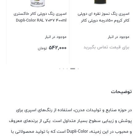
اسپری رنگ نسوز نقره ای دوپلی
اسپری رنگ دوپلی کالر خاکستری
کالر کروم 150درجه دوپلی کالر
Dupli-Color RAL 7037 400ml
ml
موجود در انبار
موجود در انبار
موج
برای قیمت تماس بگیرید
بر
542,000
تومان
بستن
بستن
بست
توضیحات
در حوزه صنایع و تولیدات مدرن، استفاده از رنگ‌های اسپری برای
پوشش و زیبایی سطوح بسیار متداول است. یکی از برندهای معروف
و محبوب در این زمینه، Dupli-Color است که با تولید محصولاتی با