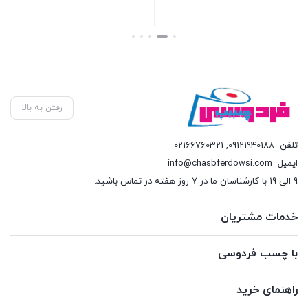
بستن
بستن
بست
رفتن به بالا
تلفن
09121940188
,
02166760321
ایمیل
info@chasbferdowsi.com
9 الی 19 با کارشناسان ما در 7 روز هفته در تماس باشید.
خدمات مشتریان
با چسب فردوسی
راهنمای خرید