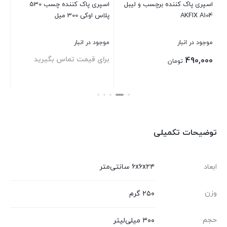
ب
اسپری پاک کننده برچسب و لیبل
اسپری پاک کننده چسب 530
اس
AKFIX A104
پلاس اوکی 300 میل
200 م
موجود در انبار
موجود در انبار
موج
برای قیمت تماس بگیرید
00
490,000
تومان
بستن
بستن
بست
توضیحات تکمیلی
ابعاد
۶x۶x۲۴ سانتی‌متر
وزن
۲۵۰ گرم
حجم
۳۰۰ میلی‌لیتر