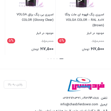
اسپری رنگ قهوه ای مات ولگا
اسپری بی رنگ براق VOLGA
چس
VOLGA COLOR – RAL 8017
COLOR (Glossy Clear)
تیپ
(Brown)
موجود در انبار
موجود در انبار
در 
5%
5%
قیمت
قیمت
650,000
650,000
بر
اصلی:
اصلی:
617,500
617,500
تومان
تومان
650,000 تومان
650,000 تومان
قیمت
قیمت
بستن
بستن
بست
بود.
بود.
فعلی:
فعلی:
617,500 تومان.
617,500 تومان.
رفتن به بالا
تلفن
09121940188
,
02166760321
ایمیل
info@chasbferdowsi.com