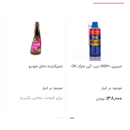
اسپری WD40 درب آبی مارک OK
تمیزکننده داخل خودرو
اسپری
موجود در انبار
موجود در انبار
موج
برای قیمت تماس بگیرید
بر
138,000
تومان
بستن
بستن
بست