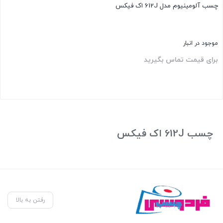
چسب آلومینیوم مدل 612J اک فیکس
موجود در انبار
برای قیمت تماس بگیرید
بستن
چسب 612J اک فیکس
رفتن به بالا