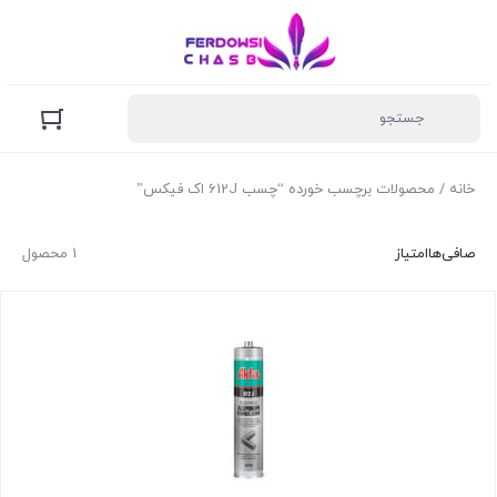
خانه
/ محصولات برچسب خورده “چسب 612J اک فیکس”
صافی‌ها
امتیاز
1 محصول