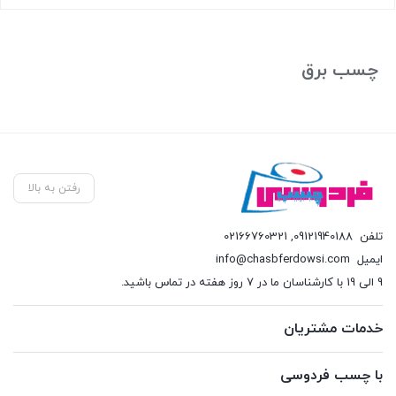
بستن
چسب برق
رفتن به بالا
تلفن
09121940188
,
02166760321
ایمیل
info@chasbferdowsi.com
9 الی 19 با کارشناسان ما در 7 روز هفته در تماس باشید.
خدمات مشتریان
با چسب فردوسی