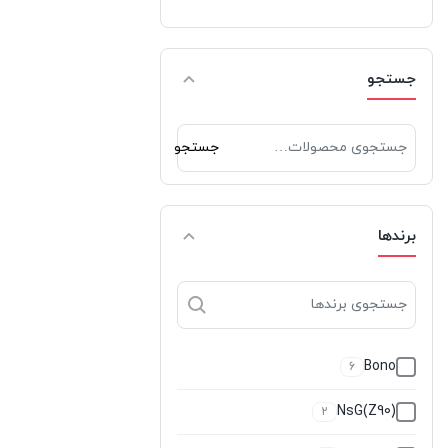
جستجو
جستجو
جستجو
برای:
برندها
Bono
6
NsG(Z90)
2