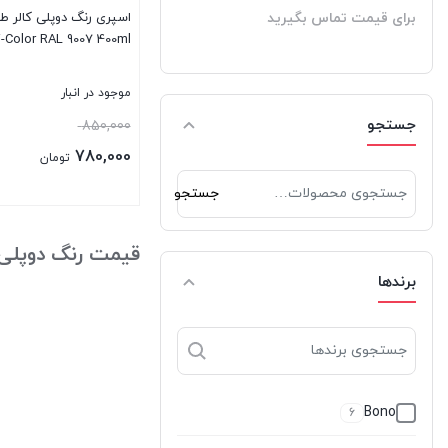
برای قیمت تماس بگیرید
اسپری رنگ دوپلی کالر 
i-Color RAL 9007 400ml
موجود در انبار
جستجو
قیمت
850,000
اصلی:
780,000
تومان
850,000 تو
جستجو
قیمت
جستجو
بود.
برای:
فعلی:
بستن
780,000 تومان.
قیمت رنگ دوپلی 
برندها
Bono
6