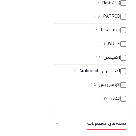
NsG(Z90)
2
PATROD
8
tesa-teza
7
WD 40
1
آکفیکس
48
آمبروسول - Ambrosol
4
اکو سرویس
115
الکاور
20
اوتوست
0
دسته‌های محصولات
اوهو
4