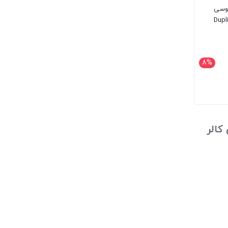
طوسی
Dupl
8%
مان
کالر