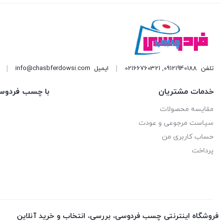
دوپلی کالر
57
رازی
15
زتکس - Zettex
22
تلفن
09121940188
,
02166760321
ایمیل
info@chasbferdowsi.com
سلسیل
51
خدمات مشتریان
با چسب فردوس
سودال
1
مقایسه محصولات
سیستا-sista
6
سیاست مرجوعی و عودت
حساب کاربری من
سینا
27
پرداخت
شمال shomal
2
غفاری
93
فورس
6
فروشگاه اینترنتی چسب فردوسی، بررسی، انتخاب و خرید آنلاین