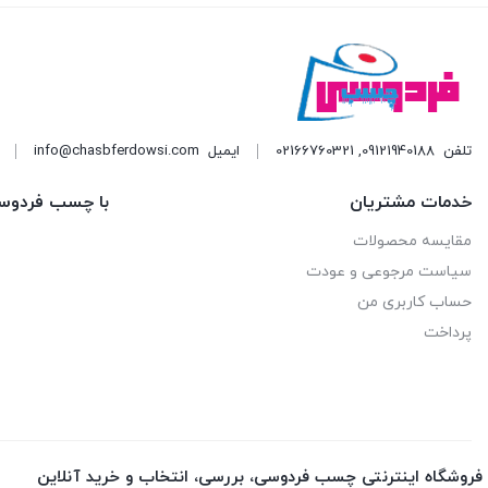
دوپلی کالر
57
رازی
15
زتکس - Zettex
22
تلفن
09121940188
,
02166760321
ایمیل
info@chasbferdowsi.com
سلسیل
51
خدمات مشتریان
با چسب فردوس
سودال
1
مقایسه محصولات
سیستا-sista
6
سیاست مرجوعی و عودت
حساب کاربری من
سینا
27
پرداخت
شمال shomal
2
غفاری
93
فورس
6
فروشگاه اینترنتی چسب فردوسی، بررسی، انتخاب و خرید آنلاین