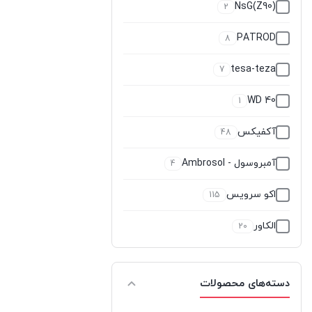
NsG(Z90)
2
PATROD
8
tesa-teza
7
WD 40
1
آکفیکس
48
آمبروسول - Ambrosol
4
اکو سرویس
115
الکاور
20
اوتوست
0
دسته‌های محصولات
اوهو
4