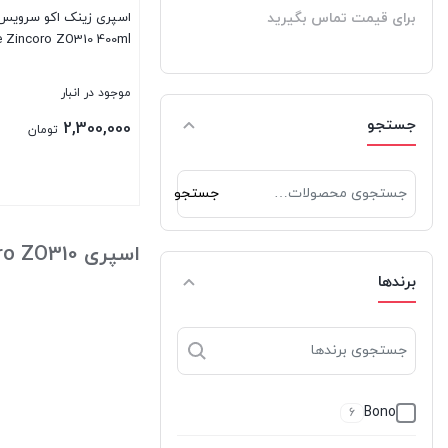
برای قیمت تماس بگیرید
e Zincoro ZO310 400ml
موجود در انبار
جستجو
2,300,000
تومان
جستجو
جستجو
برای:
بستن
اسپری Zincoro ZO310
برندها
Bono
6