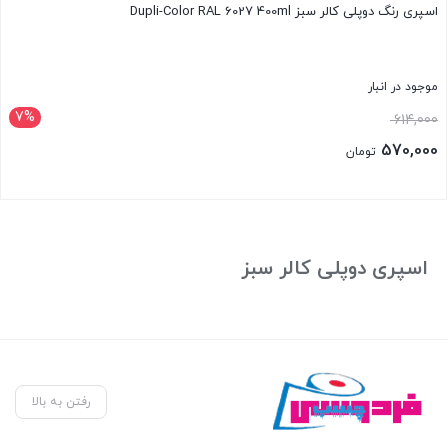
اسپری رنگ دوپلی کالر سبز Dupli-Color RAL 6027 400ml
موجود در انبار
7%
قیمت
614,000
اصلی:
570,000
تومان
614,000 تومان
قیمت
بود.
فعلی:
بستن
570,000 تومان.
اسپری دوپلی کالر سبز
رفتن به بالا