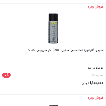
فروش ویژه
اسپری گالوانیزه استندلس استیل (inox) اکو سرویس AL810
موجود در انبار
15%
قیمت
1,300,000
اصلی:
1,100,000
تومان
1,300,000 تومان
قیمت
بود.
فعلی:
فروش ویژه
بستن
1,100,000 تومان.