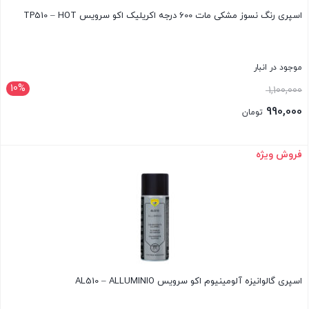
اسپری رنگ نسوز مشکی مات 600 درجه اکریلیک اکو سرویس TP510 – HOT
موجود در انبار
10%
قیمت
1,100,000
اصلی:
990,000
تومان
1,100,000 تومان
قیمت
بود.
فعلی:
فروش ویژه
بستن
990,000 تومان.
اسپری گالوانیزه آلومینیوم اکو سرویس AL510 – ALLUMINIO