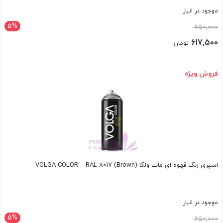
موجود در انبار
5%
قیمت
650,000
اصلی:
617,500
تومان
650,000 تومان
قیمت
بود.
فعلی:
فروش ویژه
بستن
617,500 تومان.
اسپری رنگ قهوه ای مات ولگا VOLGA COLOR – RAL 8017 (Brown)
موجود در انبار
5%
قیمت
650,000