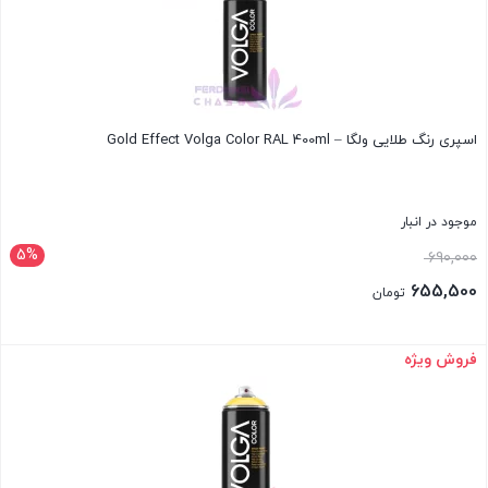
اسپری رنگ طلایی ولگا – Gold Effect Volga Color RAL 400ml
موجود در انبار
5%
قیمت
690,000
اصلی:
655,500
تومان
690,000 تومان
قیمت
بود.
فعلی:
فروش ویژه
بستن
655,500 تومان.