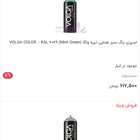
اسپری رنگ سبز نعنایی تیره ولگا VOLGA COLOR – RAL 6029 (Mint Green)
موجود در انبار
5%
قیمت
650,000
اصلی:
617,500
تومان
650,000 تومان
قیمت
بود.
فعلی:
فروش ویژه
بستن
617,500 تومان.