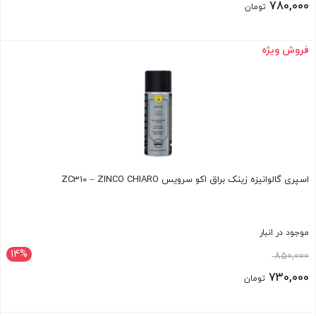
اصلی:
780,000
تومان
850,000 تومان
قیمت
بود.
فعلی:
فروش ویژه
بستن
780,000 تومان.
اسپری گالوانیزه زینک براق اکو سرویس ZC310 – ZINCO CHIARO
موجود در انبار
14%
قیمت
850,000
اصلی:
730,000
تومان
850,000 تومان
قیمت
بود.