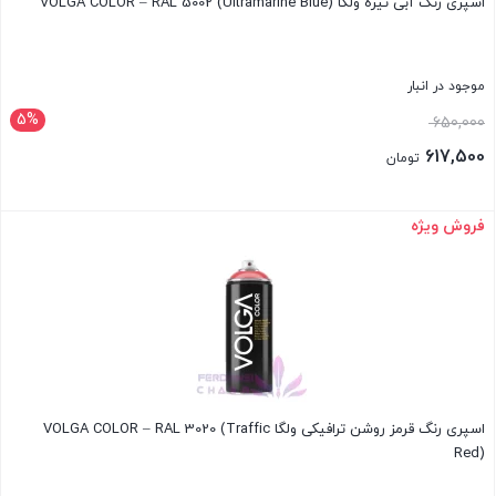
اسپری رنگ آبی تیره ولگا VOLGA COLOR – RAL 5002 (Ultramarine Blue)
موجود در انبار
5%
قیمت
650,000
اصلی:
617,500
تومان
650,000 تومان
قیمت
بود.
فعلی:
فروش ویژه
بستن
617,500 تومان.
اسپری رنگ قرمز روشن ترافیکی ولگا VOLGA COLOR – RAL 3020 (Traffic
Red)