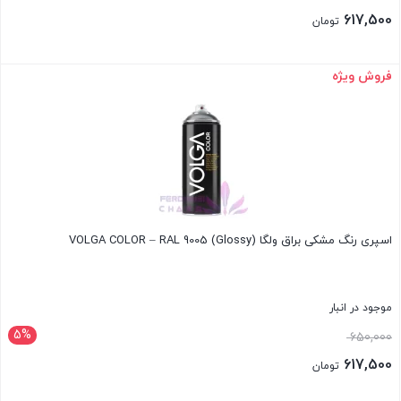
اصلی:
617,500
تومان
650,000 تومان
قیمت
بود.
فعلی:
فروش ویژه
بستن
617,500 تومان.
اسپری رنگ مشکی براق ولگا VOLGA COLOR – RAL 9005 (Glossy)
موجود در انبار
5%
قیمت
650,000
اصلی:
617,500
تومان
650,000 تومان
قیمت