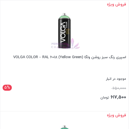
بود.
فعلی:
فروش ویژه
بستن
617,500 تومان.
اسپری رنگ سبز روشن ولگا VOLGA COLOR – RAL 6018 (Yellow Green)
موجود در انبار
5%
قیمت
650,000
اصلی:
617,500
تومان
650,000 تومان
قیمت
بود.
فعلی:
فروش ویژه
بستن
617,500 تومان.