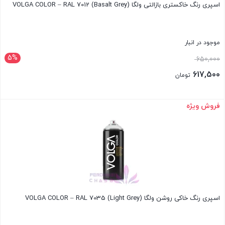
اسپری رنگ خاکستری بازالتی ولگا VOLGA COLOR – RAL 7012 (Basalt Grey)
موجود در انبار
5%
قیمت
650,000
اصلی:
617,500
تومان
650,000 تومان
قیمت
بود.
فعلی:
فروش ویژه
بستن
617,500 تومان.
اسپری رنگ خاکی روشن ولگا VOLGA COLOR – RAL 7035 (Light Grey)