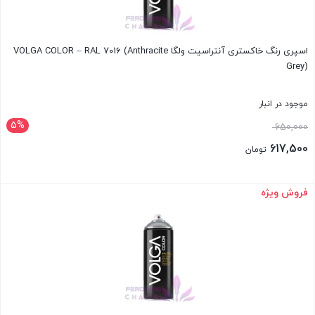
اسپری رنگ خاکستری آنتراسیت ولگا VOLGA COLOR – RAL 7016 (Anthracite
Grey)
موجود در انبار
5%
قیمت
650,000
اصلی:
617,500
تومان
650,000 تومان
قیمت
بود.
فعلی:
فروش ویژه
بستن
617,500 تومان.