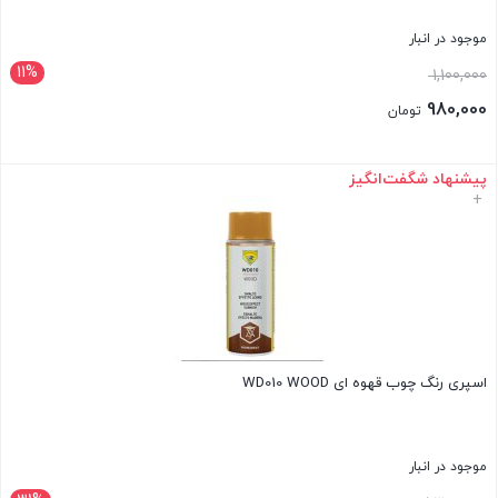
موجود در انبار
11%
قیمت
1,100,000
اصلی:
980,000
تومان
1,100,000 تومان
قیمت
بود.
فعلی:
پیشنهاد شگفت‌انگیز
بستن
+
980,000 تومان.
اسپری رنگ چوب قهوه ای WD010 WOOD
موجود در انبار