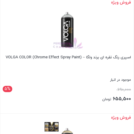
فعلی:
فروش ویژه
بستن
730,000 تومان.
اسپری رنگ نقره ای برند ولگا – VOLGA COLOR (Chrome Effect Spray Paint)
موجود در انبار
5%
قیمت
690,000
اصلی:
655,500
تومان
690,000 تومان
قیمت
بود.
فعلی:
فروش ویژه
بستن
655,500 تومان.