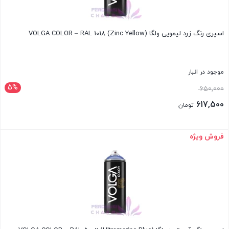
اسپری رنگ زرد لیمویی ولگا VOLGA COLOR – RAL 1018 (Zinc Yellow)
موجود در انبار
5%
قیمت
650,000
اصلی:
617,500
تومان
650,000 تومان
قیمت
بود.
فعلی:
فروش ویژه
بستن
617,500 تومان.