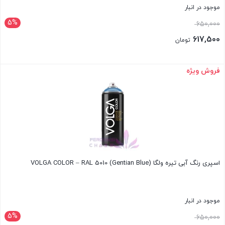
موجود در انبار
5%
قیمت
650,000
اصلی:
617,500
تومان
650,000 تومان
قیمت
بود.
فعلی:
فروش ویژه
بستن
617,500 تومان.
اسپری رنگ آبی تیره ولگا VOLGA COLOR – RAL 5010 (Gentian Blue)
موجود در انبار
5%
قیمت
650,000