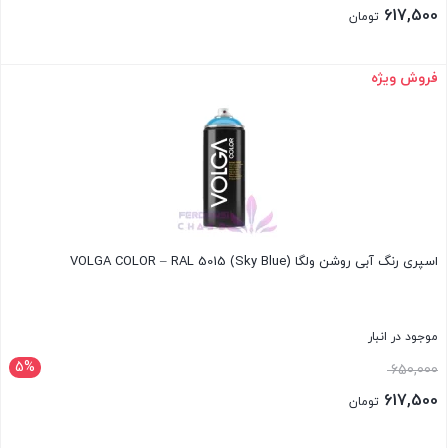
اصلی:
617,500
تومان
650,000 تومان
قیمت
بود.
فعلی:
فروش ویژه
بستن
617,500 تومان.
اسپری رنگ آبی روشن ولگا VOLGA COLOR – RAL 5015 (Sky Blue)
موجود در انبار
5%
قیمت
650,000
اصلی:
617,500
تومان
650,000 تومان
قیمت