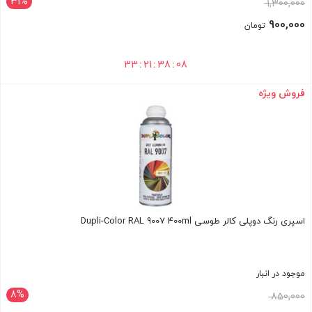
31%
1,300,000
900,000
تومان
33
:
21
:
38
:
07
فروش ویژه
بستن
اسپری رنگ دوپلی کالر طوسی Dupli-Color RAL 9007 400ml
موجود در انبار
8%
قیمت
850,000