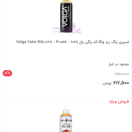
اسپری رنگ زرد ولگا کد رنگی رال 1028 – Volga Color RAL1028 – 400ml
موجود در انبار
5%
قیمت
650,000
اصلی:
617,500
تومان
650,000 تومان
قیمت
بود.
فعلی:
فروش ویژه
بستن
617,500 تومان.