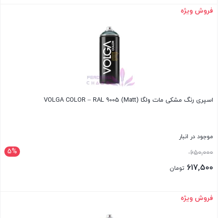
بود.
فعلی:
فروش ویژه
بستن
617,500 تومان.
اسپری رنگ مشکی مات ولگا VOLGA COLOR – RAL 9005 (Matt)
موجود در انبار
5%
قیمت
650,000
اصلی:
617,500
تومان
650,000 تومان
قیمت
بود.
فعلی:
فروش ویژه
بستن
617,500 تومان.